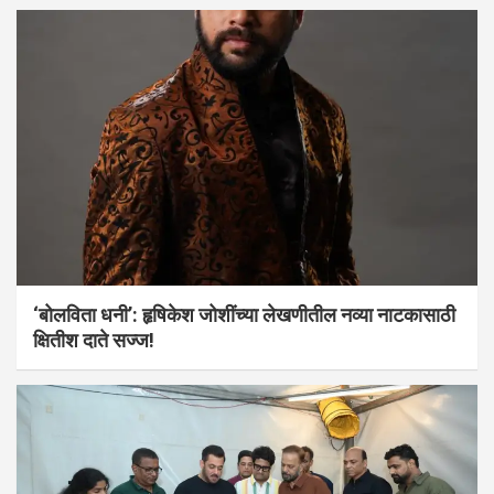
‘बोलविता धनी’: हृषिकेश जोशींच्या लेखणीतील नव्या नाटकासाठी
क्षितीश दाते सज्ज!