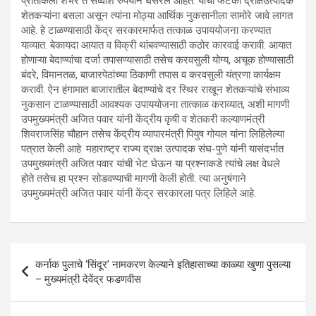
प्रतिकिलो शंभर ते सव्वाशे रुपयाने घसरले आहेत. याचा फटका द्राक्षउत्पादक
शेतकऱ्यांना बसला असून त्यांना मोठ्या आर्थिक नुकसानीला सामोरे जावे लागत
आहे. हे टाळण्यासाठी केंद्र सरकारमार्फत तत्काळ उपाययोजना करण्यात
याव्यात. बेकायदा आयात व विक्री थांबवण्यासाठी कठोर कारवाई करावी. आयात
होणाऱ्या बेदाण्यांचा दर्जा तपासण्यासाठी तसेच करवसुली योग्य, अचूक होण्यासाठी
बंदरे, विमानतळ, बाजारपेठांच्या ठिकाणी तपास व करवसुली यंत्रणा कार्यक्षम
करावी. ऐन हंगामात बाजारातील बेदाण्यांचे दर स्थिर राखून शेतकऱ्यांचे संभाव्य
नुकसान टाळण्यासाठी आवश्यक उपाययोजना तात्काळ कराव्यात, अशी मागणी
उपमुख्यमंत्री अजित पवार यांनी केंद्रीय कृषी व शेतकरी कल्याणमंत्री
शिवराजसिंह चौहान तसेच केंद्रीय व्यापारमंत्री पियुष गोयल यांना लिहिलेल्या
पत्रात केली आहे. महाराष्ट्र राज्य द्राक्ष उत्पादक संघ-पुणे यांनी यासंदर्भात
उपमुख्यमंत्री अजित पवार यांची भेट घेऊन या प्रश्नाकडे त्यांचे लक्ष वेधले
होते तसेच हा प्रश्न सोडवण्याची मागणी केली होती. त्या अनुषंगाने
उपमुख्यमंत्री अजित पवार यांनी केंद्र सरकारला पत्र लिहिले आहे.
Post
कर्नाक पुलाचे ‘सिंदूर’ नामकरण केल्याने इतिहासाच्या काळ्या खुणा पुसल्या
navigation
– मुख्यमंत्री देवेंद्र फडणवीस