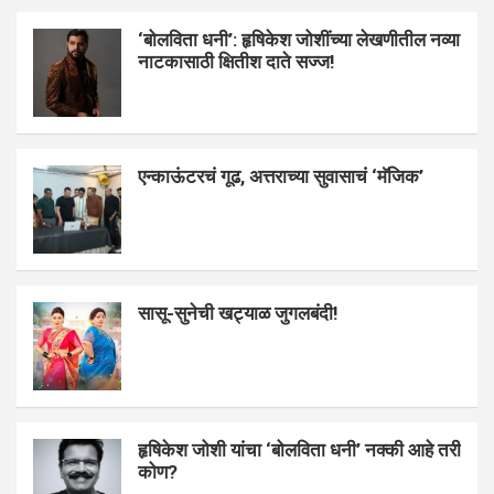
‘बोलविता धनी’: हृषिकेश जोशींच्या लेखणीतील नव्या
नाटकासाठी क्षितीश दाते सज्ज!
एन्काऊंटरचं गूढ, अत्तराच्या सुवासाचं ‘मॅजिक’
सासू-सुनेची खट्याळ जुगलबंदी!
हृषिकेश जोशी यांचा ‘बोलविता धनी’ नक्की आहे तरी
कोण?