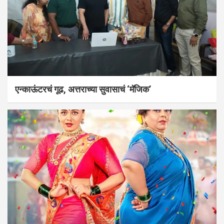
एन्काऊंटरचं गूढ, अत्तराच्या सुवासाचं ‘मॅजिक’