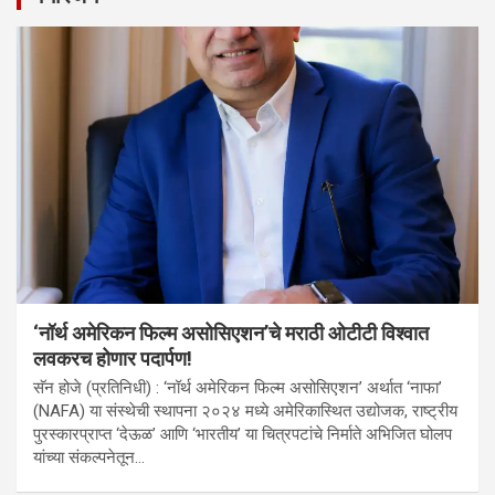
‘नॉर्थ अमेरिकन फिल्म असोसिएशन’चे मराठी ओटीटी विश्वात
लवकरच होणार पदार्पण!
सॅन होजे (प्रतिनिधी) : ‘नॉर्थ अमेरिकन फिल्म असोसिएशन’ अर्थात ‘नाफा’
(NAFA) या संस्थेची स्थापना २०२४ मध्ये अमेरिकास्थित उद्योजक, राष्ट्रीय
पुरस्कारप्राप्त ‘देऊळ’ आणि ‘भारतीय’ या चित्रपटांचे निर्माते अभिजित घोलप
यांच्या संकल्पनेतून…