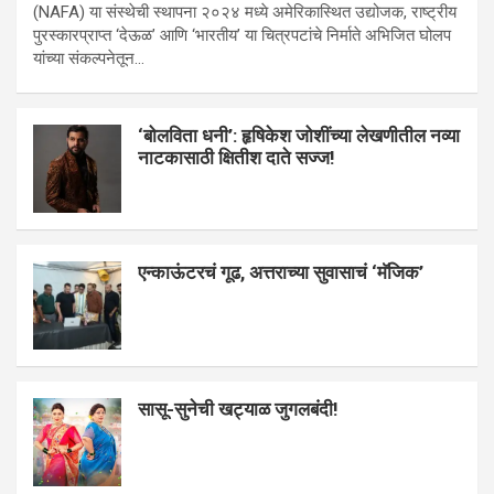
(NAFA) या संस्थेची स्थापना २०२४ मध्ये अमेरिकास्थित उद्योजक, राष्ट्रीय
पुरस्कारप्राप्त ‘देऊळ’ आणि ‘भारतीय’ या चित्रपटांचे निर्माते अभिजित घोलप
यांच्या संकल्पनेतून…
‘बोलविता धनी’: हृषिकेश जोशींच्या लेखणीतील नव्या
नाटकासाठी क्षितीश दाते सज्ज!
एन्काऊंटरचं गूढ, अत्तराच्या सुवासाचं ‘मॅजिक’
सासू-सुनेची खट्याळ जुगलबंदी!