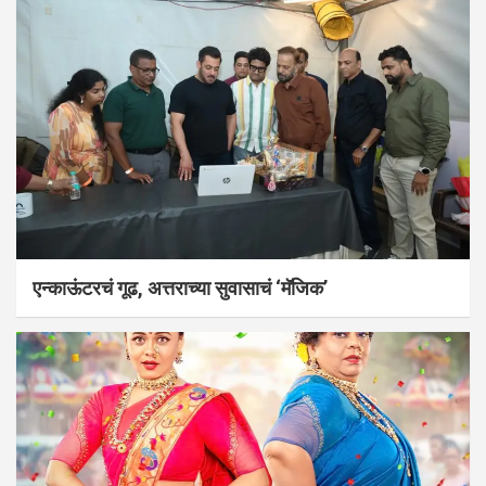
एन्काऊंटरचं गूढ, अत्तराच्या सुवासाचं ‘मॅजिक’