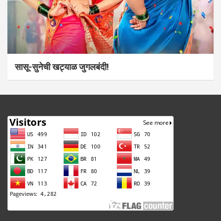
सासू-सुनेची खट्याळ जुगलबंदी!