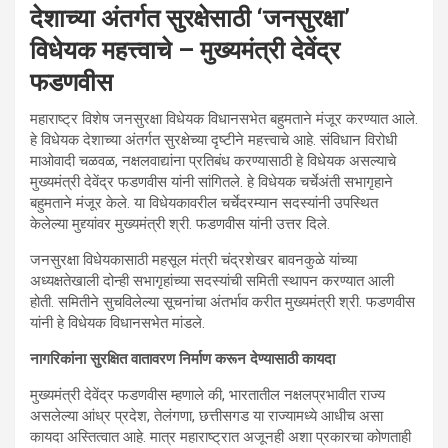
देशाच्या अंतर्गत सुरक्षेसाठी ‘जनसुरक्षा’
विधेयक महत्त्वाचे – मुख्यमंत्री देवेंद्र
फडणवीस
महाराष्ट्र विशेष जनसुरक्षा विधेयक विधानसभेत बहुमताने मंजूर करण्यात आले.
हे विधेयक देशाच्या अंतर्गत सुरक्षेच्या दृष्टीने महत्त्वाचे आहे. संविधान विरोधी
माओवादी चळवळ, नक्षलवाद्यांना प्रतिबंध करण्यासाठी हे विधेयक असल्याचे
मुख्यमंत्री देवेंद्र फडणवीस यांनी सांगितले. हे विधेयक चर्चेअंती सभागृहाने
बहुमताने मंजूर केले. या विधेयकावरील चर्चेदरम्यान सदस्यांनी उपस्थित
केलेल्या मुद्द्यांवर मुख्यमंत्री श्री. फडणवीस यांनी उत्तर दिले.
जनसुरक्षा विधेयकासाठी महसूल मंत्री चंद्रशेखर बावनकुळे यांच्या
अध्यक्षतेखाली दोन्ही सभागृहांच्या सदस्यांची समिती स्थापन करण्यात आली
होती. समितीने सुचविलेल्या सूचनांचा अंतर्भाव करीत मुख्यमंत्री श्री. फडणवीस
यांनी हे विधेयक विधानसभेत मांडले.
नागरिकांना सुरक्षित वातावरण निर्माण करून देण्यासाठी कायदा
मुख्यमंत्री देवेंद्र फडणवीस म्हणाले की, भारतातील नक्षलप्रभावीत राज्य
असलेल्या आंध्र प्रदेश, तेलंगणा, छत्तीसगड या राज्यामध्ये आधीच असा
कायदा अस्तित्वात आहे. मात्र महाराष्ट्रात अजूनही अशा प्रकारचा कोणताही