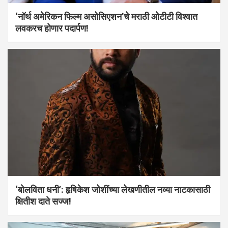
‘नॉर्थ अमेरिकन फिल्म असोसिएशन’चे मराठी ओटीटी विश्वात
लवकरच होणार पदार्पण!
‘बोलविता धनी’: हृषिकेश जोशींच्या लेखणीतील नव्या नाटकासाठी
क्षितीश दाते सज्ज!