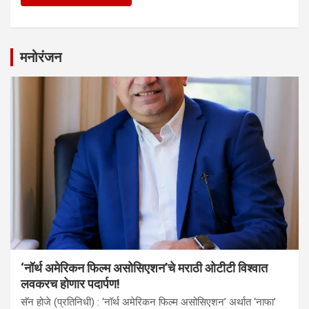
मनोरंजन
‘नॉर्थ अमेरिकन फिल्म असोसिएशन’चे मराठी ओटीटी विश्वात
लवकरच होणार पदार्पण!
सॅन होजे (प्रतिनिधी) : ‘नॉर्थ अमेरिकन फिल्म असोसिएशन’ अर्थात ‘नाफा’