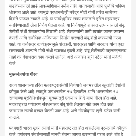
वाढविण्यासाठी झाडे लावल्याशिवाय पर्याय नाही. मानवजाती आणि पृथ्वीचे भविष्य
धोक्यात आले आहे. त्यामुळे प्रधानमंत्री नरेंद्र मोदी यांनी हरित ऊर्जेच्या
दिशेने पाऊल टाकले आहे. या पार्श्वभूमीवर राज्य शासनाने हरित महाराष्ट्र
बनविण्यासाठी ठोस निर्णय घेतला आहे. या निर्णयामुळे शाश्वत उत्पन्नासाठी बांबू
शेतीची संधी शेतकऱ्यांना मिळाली आहे. शेतकऱ्यांनी कमी खर्चात जास्त उत्पन्न
देणारी आणि सर्वाधिक ऑक्सिजन निर्माण करणारी बांबू शेती करण्याची गरज
आहे. या चर्चासत्र कार्यक्रमामुळे शेतकरी, शास्त्रज्ञ आणि सरकार यांना एका
छताखाली आल्याने मोठी संधी उपलब्ध झाली आहे. बांबू शेतीसाठी महाराष्ट्रातच
नाही तर देशभरात काम करावे लागेल, असे आवाहन श्री पटेल यांनी यावेळी
केले.
मुख्यमंत्र्यांचा गौरव
राज्य शासनाच्या हरित महाराष्ट्रासंबंधी निर्णयाचे जगभरातील बहुतांशी देशांनी
कौतुक केले आहे. त्यामुळे जगभरातील १७ देशातील आणि भारतातील १७
राज्यांच्या प्रतिनिधींकडून मुख्यमंत्री एकनाथ शिंदे यांचा गौरव होत आहे.
महाराष्ट्रात पर्यावरण संवर्धनासह बांबू शेती क्षेत्रात मोठे काम होत आहे.
जगभरात त्याची दखल घेतली जात आहे, असे गौरवोद्गार श्री. पटेल यांनी
काढले.
पद्मश्री भारत भूषण त्यागी यांनी महाराष्ट्रात होत असलेल्या प्रयत्नांचे कौतुक
केले. पर्यावरण संवर्धनासाठी मानवी चेतना जागृत करण्याची गरज आहे. बांबू हे