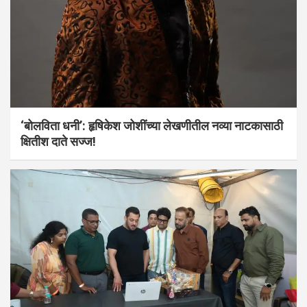
‘बोलविता धनी’: हृषिकेश जोशींच्या लेखणीतील नव्या नाटकासाठी
क्षितीश दाते सज्ज!