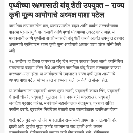
पृथ्वीच्या रक्षणासाठी बांबू शेती उपयुक्त – राज्य
कृषी मूल्य आयोगाचे अध्यक्ष पाशा पटेल
जागतिक तापमानातील वाढ, वातावरणातील बदल आणि कार्बन उत्सर्जनाच्या
वाढत्या प्रमाणामुळे मानवजाती आणि पृथ्वी धोक्याच्या उंबरठ्यावर आहे. या
मानवजाती आणि पृथ्वीला वाचविण्यासाठी बांबू शेती करणे अत्यंत उपयुक्त ठरणार
असल्याचे प्रतिपादन राज्य कृषी मूल्य आयोगाचे अध्यक्ष पाशा पटेल यांनी केले
आहे.
१८ सप्टेंबर हा दिवस जगभरात बांबू दिन म्हणून साजरा केला जातो. त्यानिमित्त
यशवंतराव चव्हाण सेंटर येथे आयोजित जागतिक बांबू दिवस उत्साहात साजरा
करण्यात आला होता. या कार्यक्रमाचे उद्घाटन राज्य कृषी मूल्य आयोगाचे
अध्यक्ष पाशा पटेल यांच्या हस्ते करण्यात आले. त्यावेळी ते बोलत होते.
या कार्यक्रमाला पद्मश्री भारत भूषण त्यागी, पद्मश्री कमल सिंग, पद्मश्री
गेनाजी चौधरी, पद्मश्री सुलतान सिंग, पद्मश्री चंद्रशेखर, पद्मश्री
जगदिश प्रसाद पारेख, मनरेगाचे महासंचालक नंदकुमार, प्रधान सचिव
प्रवीण दराडे, दूरदर्शन निवेदिका मेघाली दास व्यासपीठावर उपस्थित होत्या.
श्री. पटेल पुढे म्हणाले की, भारतातील राज्यांमध्ये तापमानात वाढल्याची नोंद
झाली आहे. दुबईत सुद्धा प्रचंड तापमानात वाढ झाली आहे. कार्बन
उत्सर्जनामुळे ऑक्सिजनचे प्रमाण कमी होत चालले आहे. ऑक्सिजन