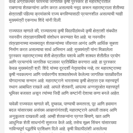
वर्ल्ड ॲग्रीकल्चर फोरमचा जागतिक कृषी पुरस्कार हा महाराष्ट्रातील
राबणाऱ्या शेतकऱ्यांना अर्पण करत असल्याचे नमूद करून महाराष्ट्राला शेतीच्या
क्षेत्रातही पहिल्या क्रमांकाचे राज्य बनविण्यासाठी प्रयत्नशील असल्याची ग्वाही
मुख्यमंत्री एकनाथ शिंदे यांनी दिली.
राज्यपाल म्हणाले की, राज्यातल्या कृषी विद्यापीठांमध्ये कृषी क्षेत्राशी संबधीत
नवनवीन तंत्रज्ञानाविषयी संशोधन करण्यात येत आहे. या नवनवीन
तंत्रज्ञानाच्या माध्यमातून शेतकऱ्यांच्या जीवनात आनंद आणि आर्थिक सुबत्ता
निर्माण करत असल्याचा सार्थ अभिमान आहे. मुख्यमंत्री यांना मिळालेला
पुरस्कार महाराष्ट्राच्या शेती क्षेत्रातील यशाचे आणि शाश्वत शेतीतील प्रयोग
आणि प्रयत्नांचे जागतिक पटलावर प्रतिबिंबित करणारा आहे. हा पुरस्कार
केवळ मुख्यमंत्री श्री. शिंदे यांच्या दूरदर्शी नेतृत्वाचेच नव्हे, तर महाराष्ट्राच्या
कृषी नवकल्पना आणि पर्यावरणीय शाश्वततेमध्ये केलेल्या जागतिक पातळीवरील
योगदानाचा सन्मान आहे. महाराष्ट्राने भारताच्या कृषी क्षेत्रात एक महत्त्वपूर्ण
स्थान आबाधित राखले आहे. आपले शेतकरी, आपल्या अन्नसुरक्षेत महत्त्वपूर्ण
भूमिका बजावत असून त्यांच्या जिद्दी आणि कष्टांनी देशाचा कणा बनले आहेत.
यावेळी राज्यपाल म्हणाले की, दुष्काळ, पाण्याची कमतरता, पूर आणि हवामान
बदल यांसारख्या असंख्य आव्हानांनंतरही, महाराष्ट्राने आपली ताकद आणि
अनुकूलता दाखवली आहे. आम्ही शेतकऱ्यांना प्रगत बियाणे, खत आणि
आधुनिक शेती साधनांनी सुसज्ज केले आहे, तसेच सूक्ष्म सिंचन यांसारख्या
नाविन्यपूर्ण पद्धतींचे प्रशिक्षण दिले आहे. कृषी विद्यापीठांशी असलेल्या