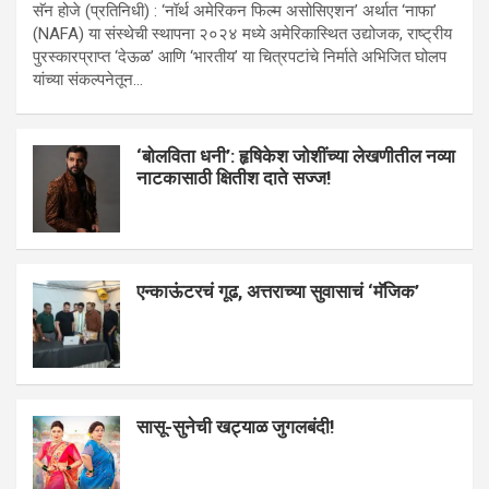
सॅन होजे (प्रतिनिधी) : ‘नॉर्थ अमेरिकन फिल्म असोसिएशन’ अर्थात ‘नाफा’
(NAFA) या संस्थेची स्थापना २०२४ मध्ये अमेरिकास्थित उद्योजक, राष्ट्रीय
पुरस्कारप्राप्त ‘देऊळ’ आणि ‘भारतीय’ या चित्रपटांचे निर्माते अभिजित घोलप
यांच्या संकल्पनेतून…
‘बोलविता धनी’: हृषिकेश जोशींच्या लेखणीतील नव्या
नाटकासाठी क्षितीश दाते सज्ज!
एन्काऊंटरचं गूढ, अत्तराच्या सुवासाचं ‘मॅजिक’
सासू-सुनेची खट्याळ जुगलबंदी!