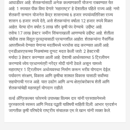
आघाडीवर आहे. शेतकऱ्यांसाठी अनेक कल्याणकारी योजना राबवण्यात येत
आहे. 1 रुपयात पीक विमा देणारे ‘महाराष्ट्र’ हे देशातील पहिले राज्य आहे. नमो
शेतकरी सन्मान योजनेत केंद्र शासनाच्या 6 हजार रुपयांव्यतिरिक्त राज्य
शासन 6 हजार रुपये देते, असे शेतकऱ्यांना वर्षाला 12 हजार रुपये मिळत
आहेत. येत्या दोन वर्षात 5 लाख सौर कृषी पंप देण्याचे उद्दीष्ट आहे.
तसेच 17 लाख हेक्टर जमीन सिंचनाखाली आणण्याचे उद्दीष्ट आहे. शेतीला
चोवीस तास विद्युत पुरवठ्यासाठी प्रयत्नशील आहोत. शेतकऱ्यांना नैसर्गिक
आपत्तीमध्ये देण्यात येणाऱ्या मदतीमध्ये भरघोस वाढ करण्यात आली आहे.
एनडीआरएफच्या निकषांच्या दुप्पट मदत केली जाते. 2 हेक्टरची
मर्यादा 3 हेक्टर करण्यात आली आहे. देशाची आर्थव्यवस्था 5 ट्रिलीयन
करण्याचे ध्येय प्रधानमंत्री नरेंद्र मोदी यांनी ठेवले असून यामध्ये
महाराष्ट्र 1 ट्रिलीयन अर्थव्यवस्था निर्माण करून भरीव योगदान देईल.
पर्यावरण संरक्षण, विकास आणि कृषीचा शाश्वत विकास यासाठी सर्वांच्या
सहयोगाची गरज आहे. यात उद्योग आणि अन्य क्षेत्रांबरोबरच शेती आणि
शेतकऱ्यांचेही महत्वपूर्ण योगदान राहीले.
वर्ल्ड ॲग्रिकल्चर फोरमचे उपाध्यक्ष विल्यम दार यांनी प्रस्तावनेमध्ये
पुरस्काराचे स्वरूप आणि निवड पद्धती याविषयी माहिती दिली. आभार प्रदर्शन
जागतीक कृषी परिषदेचे राष्ट्रीय संचालक एम.जे.खान यांनी व्यक्त केले.