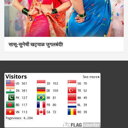
सासू-सुनेची खट्याळ जुगलबंदी!