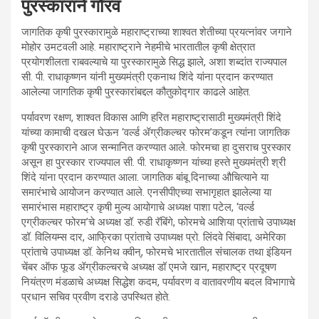
पुरस्काराने गौरव
जागतिक कृषी पुरस्कारामुळे महाराष्ट्राच्या शाश्वत शेतीच्या प्रयत्नांवर जगाने
मोहोर उमटवली आहे. महाराष्ट्राने नेहमीचे भारतातील कृषी क्षेत्रात
प्रयोगशीलता राबवल्याचे या पुरस्कारामुळे सिद्ध झाले, अशा शब्दांत राज्यपाल
सी. पी. राधाकृष्णन यांनी मुख्यमंत्री एकनाथ शिंदे यांना प्रदान करण्यात
आलेल्या जागतिक कृषी पुरस्कारांबद्दल कौतुकोद्गार काढले आहेत.
पर्यावरण रक्षण, शाश्वत विकास आणि हरित महाराष्ट्रासाठी मुख्यमंत्री शिंदे
यांच्या कामाची दखल घेऊन ‘वर्ल्ड ॲग्रीकल्चर फोरम’कडून त्यांना जागतिक
कृषी पुरस्काराने आज सन्मानित करण्यात आले. फोरमचा हा दुसराच पुरस्कार
असून हा पुरस्कार राज्यपाल सी. पी. राधाकृष्णन यांच्या हस्ते मुख्यमंत्री श्री
शिंदे यांना प्रदान करण्यात आला. जागतिक बांबू दिनाच्या औचित्याने या
समारंभाचे आयोजन करण्यात आले. एनसीपीएच्या सभागृहात झालेल्या या
समारंभास महाराष्ट्र कृषी मुल्य आयोगाचे अध्यक्ष पाशा पटेल, ‘वर्ल्ड
एग्रीकल्चर फोरम’चे अध्यक्ष डॉ. रुडी रॅबिंगे, फोरमचे आशिया प्रांताचे उपाध्यक्ष
डॉ. विलियम्स दार, आफ्रिका प्रांताचे उपाध्यक्ष प्रो. लिंदवे सिंबादा, अमेरिका
प्रांताचे उपाध्यक्ष डॉ. केनिथ क्वीन्, फोरमचे भारतातील संचालक तथा इंडियन
चेंबर ऑफ फूड ॲग्रीकल्चरचे अध्यक्ष डॉ एमजे खान, महाराष्ट्र प्रदूषण
नियंत्रण मंडळाचे अध्यक्ष सिद्धेश कदम, पर्यावरण व वातावरणीय बदल विभागाचे
प्रधान सचिव प्रवीण दराडे उपस्थित होते.