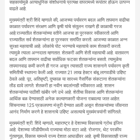
सहकार्यामुळे अत्याधुनिक संशोधनाचे प्रत्यक्ष वापरामध्ये रूपांतर होऊन उत्पन्न
वाढले आहे.
मुख्यमंत्री श्री शिंदे म्हणाले की, आजच्या पर्यावरण बदल आणि तापमान वाढीचा
काळात पर्यावरण संरक्षण आणि कृषी यांचे संतुलन राखणे ही काळाची गरज
आहे.राज्यातील शेतकऱ्यांच्या वतीने आजचा हा पुरस्कार स्वीकारतो आणि
राज्यातील सर्व शेतकऱ्यांना हा पुरस्कार समर्पित करतो. आजच्या काळात अन्न
सुरक्षा महत्वाची आहे. लोकांचे पोट भरण्याचे महत्वाचे काम शेतकरी करतो.
त्यामुळे त्याला अन्नदाता म्हणतात. शेतकरी आणि शेती महत्वाची आहे. वातावरण
बदल आणि तापमान वाढीचा सर्वाधिक फटका शेतकऱ्यांना बसतो. त्यामुळेच
तापमानवाढ कमी करणे ही गरज असून त्यासाठी राज्य शासनाने पर्यावरण कृती
समितीची स्थापना केली आहे. राज्यात 21 लाख हेक्टर बांबू लागवडीचे उद्दिष्ट
ठेवले आहे. पूर, अतिवृष्टी, दुष्काळ या सारथ्य नैसर्गिक संकटाना शेतकऱ्यांना
तोंड द्यावे लागते. शेतकरी हा नवीन बदलांनाही स्वीकारत आहे. शासन
शेतकऱ्यांच्या पाठीशी खंबीर पणे उभे आहे. शेतीचा विकास आणि शेतकऱ्यांना
आर्थिक बळ देण्यासाठी अनेक कल्याणकारी योजना राबवल्या जात आहेत.
सिंचनाच्या 125 प्रकलपणा मंजुरी देण्यात आली असून शेतकऱ्यांच्या जीवनात
आनंद निर्माण करणे हे शासनाचे उद्दिष्ट असल्याचे मुख्यंमत्र्यांनी सांगितले.
मुख्यमंत्री श्री. शिंदे म्हणाले, महाराष्ट्र हे देशाच्या विकासाचे ग्रोथ इंजिन
आहे. देशाच्या जीडीपीमध्ये राज्याचा मोठा वाटा आहे. रोजगार, थेट परकीय
गुंतवणूक, विकास यामध्ये राज्य देशात आघाडीवर आहे. कृषी विकासातही राज्य