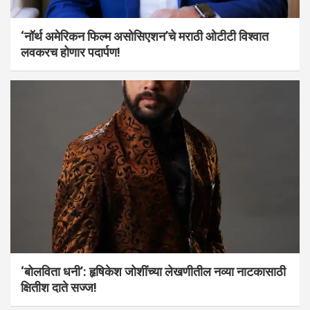
‘नॉर्थ अमेरिकन फिल्म असोसिएशन’चे मराठी ओटीटी विश्वात
लवकरच होणार पदार्पण!
‘बोलविता धनी’: हृषिकेश जोशींच्या लेखणीतील नव्या नाटकासाठी
क्षितीश दाते सज्ज!