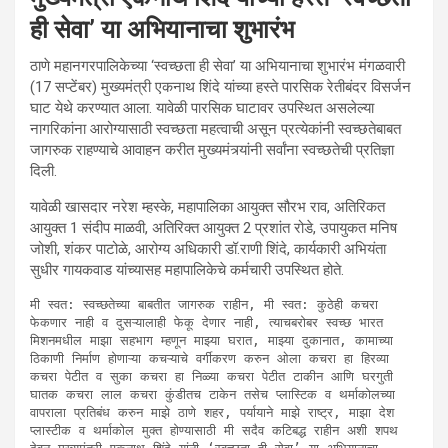
ही सेवा’ या अभियानाचा शुभारंभ
ठाणे महानगरपालिकेच्या ‘स्वच्छता ही सेवा’ या अभियानाचा शुभारंभ मंगळवारी
(17 सप्टेंबर) मुख्यमंत्री एकनाथ शिंदे यांच्या हस्ते पारसिक रेतीबंदर विसर्जन
घाट येथे करण्यात आला. यावेळी पारसिक घाटावर उपस्थित असलेल्या
नागरिकांना आरोग्यासाठी स्वच्छता महत्वाची असून प्रत्येकांनी स्वच्छतेबाबत
जागरुक राहण्याचे आवाहन करीत मुख्यमंत्र्यांनी सर्वांना स्वच्छतेची प्रतिज्ञा
दिली.
यावेळी खासदार नरेश म्हस्के, महापालिका आयुक्त सौरभ राव, अतिरिकत
आयुक्त 1 संदीप माळवी, अतिरिक्त आयुक्त 2 प्रशांत रोडे, उपायुकत मनिष
जोशी, शंकर पाटोळे, आरोग्य अधिकारी डॉ.राणी शिंदे, कार्यकारी अभियंता
सुधीर गायकवाड यांच्यासह महापालिकेचे कर्मचारी उपस्थित होते.
मी स्वत: स्वच्छतेच्या बाबतीत जागरुक राहीन, मी स्वत: कुठेही कचरा 
फेकणार नाही व दुसऱ्यालाही फेकू देणार नाही, त्याचबरोबर स्वच्छ भारत 
मिशनमधील माझा सहभाग म्हणून माझ्या घरात, माझ्या दुकानात, कामाच्या 
ठिकाणी निर्माण होणाऱ्या कचऱ्याचे वर्गीकरण करुन ओला कचरा हा हिरव्या 
कचरा पेटीत व सुका कचरा हा निळ्या कचरा पेटीत टाकीन आणि घरगुती 
घातक कचरा लाल कचरा कुंडीतच टाकेन तसेच प्लास्टिक व थर्माकोलच्या 
वापराला प्रतिबंध करुन माझे ठाणे शहर, पर्यायाने माझे राष्ट्र, माझा देश 
प्लास्टीक व थर्माकोल मुक्त होण्यासाठी मी सदैव कटिबद्ध राहीन अशी शपथ 