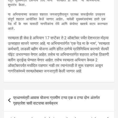
देवून मुख्यमंत्री एकनाथ शिंदे यांनी ‘स्वच्छता ही सेवा’ या अभियानाचा 
शुभारंभ केला.

या अभियानाच्या काळात शहरात जनजागृतीपासून प्रत्यक्ष सफाईपर्यत उपक्रम 
संपूर्ण शहरात आयोजित केले जाणार आहेत. यावेळी मुख्यमंत्र्यांच्या हस्ते एक 
पेड माँ के नाम यासाठी नागरिकांना रोपे आणि कंपोस्ट खताचे वाटप करण्यात 
आले.
स्वच्छता ही सेवा हे अभियान 17 सप्टेंबर ते 2 ऑक्टोबर पर्यंत देशभरात मोठ्या
उत्साहात साजरे जाणार आहे. या अभियानातंर्गत ‘एक पेड मा के नाम’, ‘स्वच्छता
कर्मचारी, लाडकी बहीण योजना आणि हरित ठाणेचे प्रतिनिधित्व करणारे सेल्फी
पॉइंट उभारण्यात येणार आहेत. तसेच या अभियानातंर्गत शहरात अनेक ठिकाणी
क्लीन ड्राईव्ह घेण्यात येणार आहेत. तसेच स्वच्छता अभियान केवळ 2
ऑक्टोबरपर्यंत मर्यादित राहणार नाही तर त्यानंतरही ते सुरू राहणार असून
नागरिकांमध्ये स्वच्छतेबाबत जनजागृती केली जाणार आहे.
Post
प्रधानमंत्री आवास योजना ग्रामीण टप्पा एक व टप्पा दोन अंतर्गत
navigation
गृहप्रवेश चावी वाटपाचा कार्यक्रम