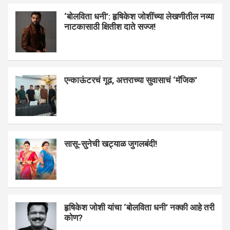
‘बोलविता धनी’: हृषिकेश जोशींच्या लेखणीतील नव्या
नाटकासाठी क्षितीश दाते सज्ज!
एन्काऊंटरचं गूढ, अत्तराच्या सुवासाचं ‘मॅजिक’
सासू-सुनेची खट्याळ जुगलबंदी!
हृषिकेश जोशी यांचा ‘बोलविता धनी’ नक्की आहे तरी
कोण?