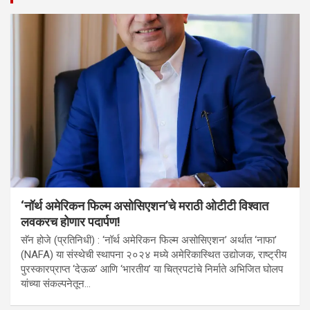
‘नॉर्थ अमेरिकन फिल्म असोसिएशन’चे मराठी ओटीटी विश्वात
लवकरच होणार पदार्पण!
सॅन होजे (प्रतिनिधी) : ‘नॉर्थ अमेरिकन फिल्म असोसिएशन’ अर्थात ‘नाफा’
(NAFA) या संस्थेची स्थापना २०२४ मध्ये अमेरिकास्थित उद्योजक, राष्ट्रीय
पुरस्कारप्राप्त ‘देऊळ’ आणि ‘भारतीय’ या चित्रपटांचे निर्माते अभिजित घोलप
यांच्या संकल्पनेतून…