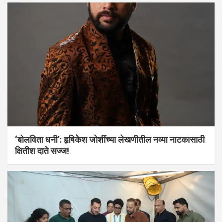
‘बोलविता धनी’: हृषिकेश जोशींच्या लेखणीतील नव्या नाटकासाठी
क्षितीश दाते सज्ज!