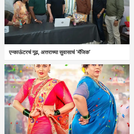
एन्काऊंटरचं गूढ, अत्तराच्या सुवासाचं ‘मॅजिक’