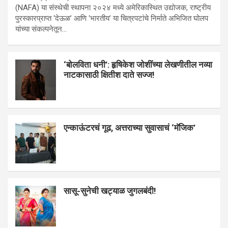
(NAFA) या संस्थेची स्थापना २०२४ मध्ये अमेरिकास्थित उद्योजक, राष्ट्रीय
पुरस्कारप्राप्त ‘देऊळ’ आणि ‘भारतीय’ या चित्रपटांचे निर्माते अभिजित घोलप
यांच्या संकल्पनेतून…
‘बोलविता धनी’: हृषिकेश जोशींच्या लेखणीतील नव्या
नाटकासाठी क्षितीश दाते सज्ज!
एन्काऊंटरचं गूढ, अत्तराच्या सुवासाचं ‘मॅजिक’
सासू-सुनेची खट्याळ जुगलबंदी!