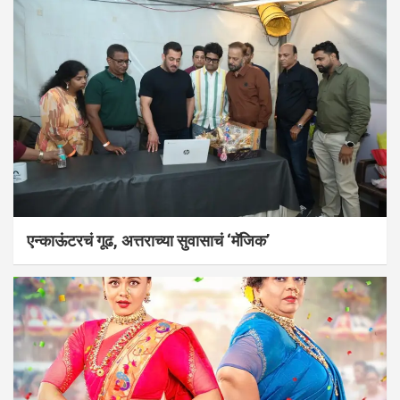
एन्काऊंटरचं गूढ, अत्तराच्या सुवासाचं ‘मॅजिक’