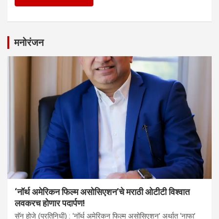
मनोरंजन
‘नॉर्थ अमेरिकन फिल्म असोसिएशन’चे मराठी ओटीटी विश्वात
लवकरच होणार पदार्पण!
सॅन होजे (प्रतिनिधी) : ‘नॉर्थ अमेरिकन फिल्म असोसिएशन’ अर्थात ‘नाफा’