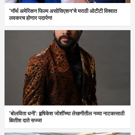
‘नॉर्थ अमेरिकन फिल्म असोसिएशन’चे मराठी ओटीटी विश्वात
लवकरच होणार पदार्पण!
‘बोलविता धनी’: हृषिकेश जोशींच्या लेखणीतील नव्या नाटकासाठी
क्षितीश दाते सज्ज!