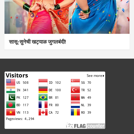
सासू-सुनेची खट्याळ जुगलबंदी!