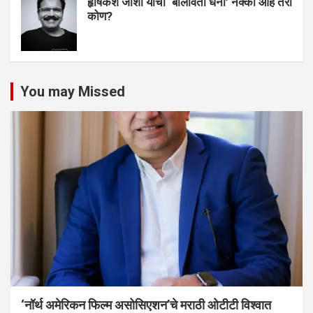
हृषिकेश जोशी यांचा ‘बोलविता धनी’ नक्की आहे तरी
कोण?
You may Missed
‘नॉर्थ अमेरिकन फिल्म असोसिएशन’चे मराठी ओटीटी विश्वात