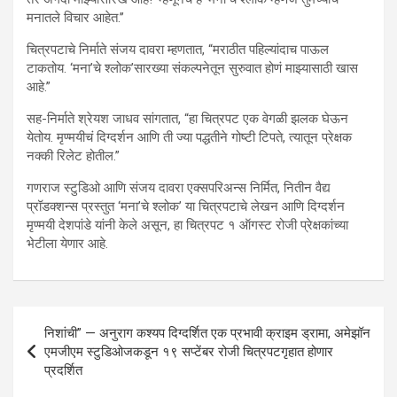
मनातले विचार आहेत.’’
चित्रपटाचे निर्माते संजय दावरा म्हणतात, “मराठीत पहिल्यांदाच पाऊल
टाकतोय. ‘मना’चे श्लोक’सारख्या संकल्पनेतून सुरुवात होणं माझ्यासाठी खास
आहे.”
सह-निर्माते श्रेयश जाधव सांगतात, “हा चित्रपट एक वेगळी झलक घेऊन
येतोय. मृण्मयीचं दिग्दर्शन आणि ती ज्या पद्धतीने गोष्टी टिपते, त्यातून प्रेक्षक
नक्की रिलेट होतील.”
गणराज स्टुडिओ आणि संजय दावरा एक्सपरिअन्स निर्मित, नितीन वैद्य
प्रॉडक्शन्स प्रस्तुत ‘मना’चे श्लोक’ या चित्रपटाचे लेखन आणि दिग्दर्शन
मृण्मयी देशपांडे यांनी केले असून, हा चित्रपट १ ऑगस्ट रोजी प्रेक्षकांच्या
भेटीला येणार आहे.
Post
निशांची” — अनुराग कश्यप दिग्दर्शित एक प्रभावी क्राइम ड्रामा, अमेझॉन
navigation
एमजीएम स्टुडिओजकडून १९ सप्टेंबर रोजी चित्रपटगृहात होणार
प्रदर्शित