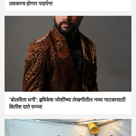
लवकरच होणार पदार्पण!
‘बोलविता धनी’: हृषिकेश जोशींच्या लेखणीतील नव्या नाटकासाठी
क्षितीश दाते सज्ज!