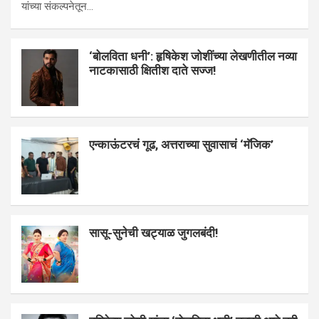
यांच्या संकल्पनेतून…
‘बोलविता धनी’: हृषिकेश जोशींच्या लेखणीतील नव्या
नाटकासाठी क्षितीश दाते सज्ज!
एन्काऊंटरचं गूढ, अत्तराच्या सुवासाचं ‘मॅजिक’
सासू-सुनेची खट्याळ जुगलबंदी!