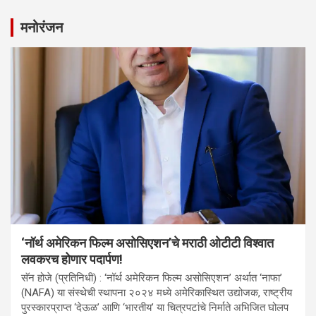
मनोरंजन
‘नॉर्थ अमेरिकन फिल्म असोसिएशन’चे मराठी ओटीटी विश्वात
लवकरच होणार पदार्पण!
सॅन होजे (प्रतिनिधी) : ‘नॉर्थ अमेरिकन फिल्म असोसिएशन’ अर्थात ‘नाफा’
(NAFA) या संस्थेची स्थापना २०२४ मध्ये अमेरिकास्थित उद्योजक, राष्ट्रीय
पुरस्कारप्राप्त ‘देऊळ’ आणि ‘भारतीय’ या चित्रपटांचे निर्माते अभिजित घोलप