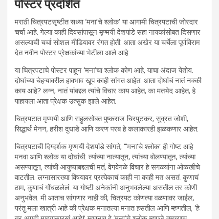
पोस्टर प्रदर्शित
मराठी चित्रपटसृष्टीत सध्या ‘मना’चे श्लोक’ या आगामी चित्रपटाची जोरदार
चर्चा आहे. गेल्या काही दिवसांपासून मृण्मयी देशपांडे सहा नायकांसोबत दिसणार
असल्याची चर्चा सोशल मीडियावर रंगत होती. आता अखेर या चर्चेला पूर्णविराम
देत नवीन पोस्टर प्रेक्षकांच्या भेटीला आले आहे.
या चित्रपटाचे पोस्टर पाहून ‘मना’चा श्लोक कोण आहे, याचा अंदाज येतोय.
दोघांच्या चेहऱ्यावरील हावभाव खूप काही सांगत आहेत. आता दोघांचं नातं नक्की
काय आहे? लग्न, नातं यांबद्दल त्यांचे विचार काय आहेत, का मतभेद आहेत, हे
पाहायला आता प्रेक्षक उत्सुक झाले आहेत.
चित्रपटात मृण्मयी आणि राहुलसोबत पुष्कराज चिरपुटकर, सुव्रत जोशी,
सिद्धार्थ मेनन, हरीश दुधाडे आणि करण परब हे कलाकारही झळकणार आहेत.
चित्रपटाची दिग्दर्शक मृण्मयी देशपांडे सांगते, “‘मना’चे श्लोक’ ही गोष्ट आहे
मनवा आणि श्लोक या दोघांची. त्यांच्या नात्यातून, त्यांच्या बोलण्यातून, त्यांच्या
असण्यातून, त्यांची आयुष्याबद्दलची मतं, वेगवेगळे विचार हे सगळ्यांना ओळखीचे
वाटतील. लग्नासारख्या विषयावर प्रत्येकाचं काही ना काही मत असतं. कुणाचं
ठाम, कुणाचं गोंधळलेलं. या गोष्टी अनेकांनी अनुभवलेल्या असतील तर कोणी
अनुभवेल. मी आताच सांगणार नाही की, चित्रपट कोणत्या वळणावर जाईल,
परंतु मला खात्री आहे की प्रेक्षक मनातल्या मनात हसतील आणि म्हणतील, ‘हे
तर अगदी माझ्यासारखं आहे!’ म्हणूनच हे ‘मना’चे श्लोक म्हणजे तुमच्याच