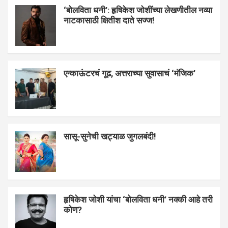
‘बोलविता धनी’: हृषिकेश जोशींच्या लेखणीतील नव्या
नाटकासाठी क्षितीश दाते सज्ज!
एन्काऊंटरचं गूढ, अत्तराच्या सुवासाचं ‘मॅजिक’
सासू-सुनेची खट्याळ जुगलबंदी!
हृषिकेश जोशी यांचा ‘बोलविता धनी’ नक्की आहे तरी
कोण?