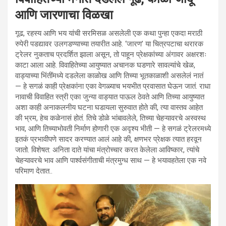
आणि जारणाचा विळखा
गूढ, रहस्य आणि भय यांची सरमिसळ असलेली एक कथा पुन्हा एकदा मराठी
रुपेरी पडद्यावर उलगडण्याच्या तयारीत आहे. ‘जारण’ या चित्रपटाचा थरारक
ट्रेलर नुकताच प्रदर्शित झाला असून, तो पाहून प्रेक्षकांच्या अंगावर अक्षरशः
काटा आला आहे. विवाहितेच्या आयुष्यात अचानक घडणारे सावल्यांचे खेळ,
वाड्याच्या भिंतींमध्ये दडलेला काळोख आणि तिच्या भूतकाळाशी असलेलं नातं
— हे सगळं काही प्रेक्षकांना एका वेगळ्याच भयभीत प्रवासात घेऊन जातं. राधा
नावाची विवाहित स्त्री एका जुन्या वाड्यात पाऊल ठेवते आणि तिच्या आयुष्यात
अशा काही अनाकलनीय घटना घडायला सुरुवात होते की, त्या वास्तव आहेत
की भ्रम, हेच कळेनासं होतं. तिचे डोळे भांबावलेले, तिच्या चेहऱ्यावरचे अस्वस्थ
भाव, आणि तिच्याभोवती निर्माण होणारी एक अदृश्य भीती — हे सगळं ट्रेलरमध्ये
इतकं प्रभावीपणे सादर करण्यात आलं आहे की, क्षणभर प्रेक्षक त्यात हरवून
जातो. विशेषत: अनिता दाते यांचा मंत्रोच्चार करत केलेला आविष्कार, त्यांचे
चेहऱ्यावरचे भाव आणि पार्श्वसंगीताची मंत्रमुग्ध साथ — हे भयावहतेला एक नवे
परिमाण देतात..