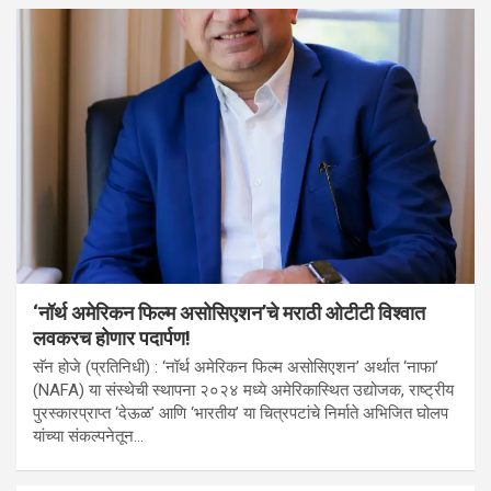
‘नॉर्थ अमेरिकन फिल्म असोसिएशन’चे मराठी ओटीटी विश्वात
लवकरच होणार पदार्पण!
सॅन होजे (प्रतिनिधी) : ‘नॉर्थ अमेरिकन फिल्म असोसिएशन’ अर्थात ‘नाफा’
(NAFA) या संस्थेची स्थापना २०२४ मध्ये अमेरिकास्थित उद्योजक, राष्ट्रीय
पुरस्कारप्राप्त ‘देऊळ’ आणि ‘भारतीय’ या चित्रपटांचे निर्माते अभिजित घोलप
यांच्या संकल्पनेतून…