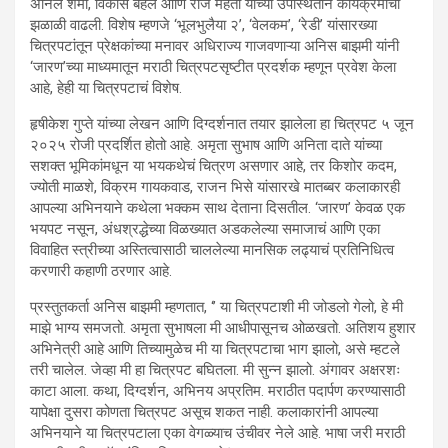
अनिल शर्मा, विकास बहल आणि राज मेहता यांच्या उपस्थितीने कार्यक्रमाची
झळाळी वाढली. विशेष म्हणजे ‘भूलभुलैया २’, ‘वेलकम’, ‘रेडी’ यांसारख्या
चित्रपटांतून प्रेक्षकांच्या मनावर अधिराज्य गाजवणाऱ्या अनिस बाझमी यांनी
‘जारण’च्या माध्यमातून मराठी चित्रपटसृष्टीत प्रदर्शक म्हणून प्रवेश केला
आहे, हेही या चित्रपटाचं विशेष.
हृषीकेश गुप्ते यांच्या लेखन आणि दिग्दर्शनात तयार झालेला हा चित्रपट ५ जून
२०२५ रोजी प्रदर्शित होतो आहे. अमृता सुभाष आणि अनिता दाते यांच्या
सशक्त भूमिकांमधून या भयकथेचं चित्रण असणार आहे, तर किशोर कदम,
ज्योती माळशे, विक्रम गायकवाड, राजन भिसे यांसारखे मातब्बर कलाकारही
आपल्या अभिनयाने कथेला भक्कम साथ देताना दिसतील. ‘जारण’ केवळ एक
भयपट नसून, अंधश्रद्धेच्या विळख्यात अडकलेल्या समाजाचं आणि एका
विवाहित स्त्रीच्या अस्तित्वासाठी चाललेल्या मानसिक लढ्याचं प्रतिनिधित्व
करणारी कहाणी ठरणार आहे.
प्रस्तुतकर्ता अनिस बाझमी म्हणतात, ‘’ या चित्रपटाशी मी जोडलो गेलो, हे मी
माझे भाग्य समजतो. अमृता सुभाषला मी आधीपासूनच ओळखतो. अतिशय हुशार
अभिनेत्री आहे आणि तिच्यामुळेच मी या चित्रपटाचा भाग झालो, असे म्हटले
तरी चालेल. जेव्हा मी हा चित्रपट बघितला. मी सुन्न झालो. अंगावर अक्षरशः
काटा आला. कथा, दिग्दर्शन, अभिनय अप्रतिम. मराठीत पदार्पण करण्यासाठी
यापेक्षा दुसरा कोणता चित्रपट असूच शकत नाही. कलाकारांनी आपल्या
अभिनयाने या चित्रपटाला एका वेगळ्याच उंचीवर नेले आहे. भाषा जरी मराठी