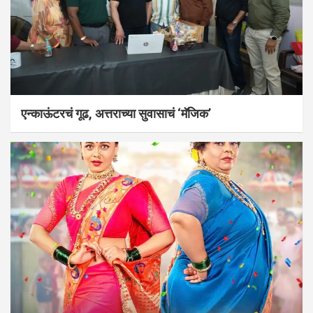
एन्काऊंटरचं गूढ, अत्तराच्या सुवासाचं ‘मॅजिक’