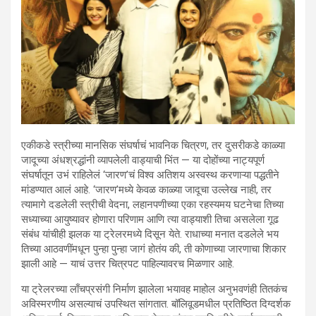
एकीकडे स्त्रीच्या मानसिक संघर्षाचं भावनिक चित्रण, तर दुसरीकडे काळ्या
जादूच्या अंधश्रद्धांनी व्यापलेली वाड्याची भिंत — या दोहोंच्या नाट्यपूर्ण
संघर्षातून उभं राहिलेलं ‘जारण’चं विश्व अतिशय अस्वस्थ करणाऱ्या पद्धतीने
मांडण्यात आलं आहे. ‘जारण’मध्ये केवळ काळ्या जादूचा उल्लेख नाही, तर
त्यामागे दडलेली स्त्रीची वेदना, लहानपणीच्या एका रहस्यमय घटनेचा तिच्या
सध्याच्या आयुष्यावर होणारा परिणाम आणि त्या वाड्याशी तिचा असलेला गूढ
संबंध यांचीही झलक या ट्रेलरमध्ये दिसून येते. राधाच्या मनात दडलेले भय
तिच्या आठवणींमधून पुन्हा पुन्हा जागं होतंय की, ती कोणाच्या जारणाचा शिकार
झाली आहे — याचं उत्तर चित्रपट पाहिल्यावरच मिळणार आहे.
या ट्रेलरच्या लाँचप्रसंगी निर्माण झालेला भयावह माहोल अनुभवणंही तितकंच
अविस्मरणीय असल्याचं उपस्थित सांगतात. बॉलिवूडमधील प्रतिष्ठित दिग्दर्शक