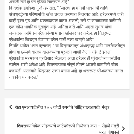
असली तरी हा पॅन इंडिया चित्रपट आहे.‘’
दिग्दर्शक हृषीकेश गुप्ते म्हणतात, “ ‘जारण’ हा मानवी भावनांची आणि
अंधश्रद्धेच्या परिणामांची खोल उकल करणारा चित्रपट आहे. ट्रेलरमध्ये जरी
काही दृश्य गूढ आणि धक्कादायक वाटत असली, तरी या सगळ्याच्या पाठीमागे
एक खोल भावनिक गुंतागुंत आहे. अनिता दाते आणि अमृता सुभाष यांचा
जबरदस्त अभिनय प्रेक्षकांच्या मनात खोलवर घर करेल. हा चित्रपट
प्रेक्षकांना खिळवून ठेवणारा ठरेल याची मला खात्री आहे.”
निर्माते अमोल भगत म्हणतात, “ या चित्रपटातून अंधश्रद्धा आणि मानसिकतेतून
होणाऱ्या छळाचे वास्तव दाखवण्याचा प्रयत्न आम्ही केला आहे. टीझरला
प्रेक्षकांचा भरभरून प्रतिसाद मिळाला, आता ट्रेलर ही प्रेक्षकांच्या पसंतीस
उतरेल अशी अपेक्षा आहे. चित्रपटाच्या संपूर्ण टीमने आपली कामगिरी चोख
बजावली असल्याने चित्रपट उत्तम बनला आहे. हा थरारपट प्रेक्षकांच्या मनात
नक्कीच घर करेल.”
Post
रोहा एमआयडीसीत १०५ कोटी रुपयांचे ‘सीट्रिपलआयटी’ मंजूर
navigation
शिवराज्याभिषेक सोहळ्याचे काटेकोरपणे नियोजन करा – रोहयो मंत्री
भरत गोगावले