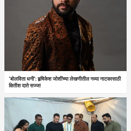
‘बोलविता धनी’: हृषिकेश जोशींच्या लेखणीतील नव्या नाटकासाठी
क्षितीश दाते सज्ज!