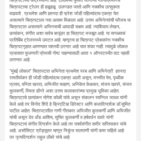
चित्रपटाच्या केंद्रस्थानी आहे. दोघांमध्ये फुलत जाणाऱ्या नात्याप्रमाणेच
चित्रपटाचा ट्रेलर ही हळूहळू उलगडत जातो आणि नक्कीच उत्सुकता
वाढवतो . प्रथमेश आणि ज्ञानदा ही फ्रेश जोडी पहिल्यांदाच एकत्र येत
असल्याने चित्रपटाला नवा आयाम मिळाला आहे. उत्तम अभिनेत्यांची फौजच या
चित्रपटात असल्याने अभिनयाची आघाडी सक्षम आहे. त्याशिवाय लेखन,
छायांकन, संगीत अशा सर्वच बाजूंवर हा चित्रपट मजबूत आहे. या सगळ्याचं
प्रतिबिंब ट्रेलरमध्ये उमटत आहे. म्हणूनच हा चित्रपट प्रेक्षकांना नक्कीच
चित्रपटगृहात आणण्यात यशस्वी ठरणार आहे यात शंका नाही. त्यामुळे लोकल
प्रवासात फुलणारी प्रेमाची गोष्ट पाहण्यासाठी आता १ ऑगस्टपर्यंत वाट पहावी
लागणार आहे.
“मुंबई लोकल” चित्रपटात अभिनेता प्रथमेश परब आणि अभिनेत्री ज्ञानदा
रामतीर्थकर ही जोडी पहिल्यांदाच एकत्र आली असून, मनमीत पेम, पृथ्वीक
प्रताप, वनिता खरात, अभिजीत चव्हाण, अनिकेत केळकर, संजय खापरे, संजय
कुलकर्णी, स्मिता डोंगरे अशा उत्तम कलाकारांच्या प्रमुख भूमिका आहेत.
चित्रपटाचे छायांकन योगेश कोळी यांचे असून संकलन स्वप्निल जाधव यांनी
केले आहे तर विनोद शिंदे हे क्रिएटिव्ह डिरेक्टर आणि कलादिग्दर्शक डॉ.सुमित
पाटील आहेत. चित्रपटातील गाणी गीतकार अभिजीत कुलकर्णी आणि अभिजीत
यांची असून देव अँड आशिष, सुचिर कुलकर्णी व हर्षवर्धन वावरे यांनी
चित्रपटाचं संगीत दिग्दर्शन केले आहे तर पार्श्वसंगीत समीर सप्तिसकर यांचे
आहे. असोसिएट प्रोड्यूसर म्हणून निकुंज मालपाणी यांनी काम पाहिले आहे
तर नृत्यदिग्दर्शन राहुल ठोंबरे यांचे आहे.