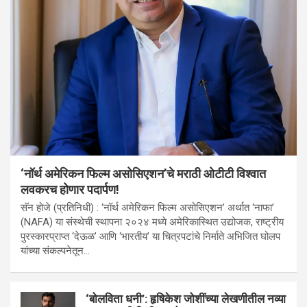
‘नॉर्थ अमेरिकन फिल्म असोसिएशन’चे मराठी ओटीटी विश्वात
लवकरच होणार पदार्पण!
सॅन होजे (प्रतिनिधी) : ‘नॉर्थ अमेरिकन फिल्म असोसिएशन’ अर्थात ‘नाफा’
(NAFA) या संस्थेची स्थापना २०२४ मध्ये अमेरिकास्थित उद्योजक, राष्ट्रीय
पुरस्कारप्राप्त ‘देऊळ’ आणि ‘भारतीय’ या चित्रपटांचे निर्माते अभिजित घोलप
यांच्या संकल्पनेतून…
‘बोलविता धनी’: हृषिकेश जोशींच्या लेखणीतील नव्या