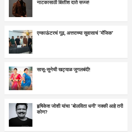
नाटकासाठी क्षितीश दाते सज्ज!
एन्काऊंटरचं गूढ, अत्तराच्या सुवासाचं ‘मॅजिक’
सासू-सुनेची खट्याळ जुगलबंदी!
हृषिकेश जोशी यांचा ‘बोलविता धनी’ नक्की आहे तरी
कोण?