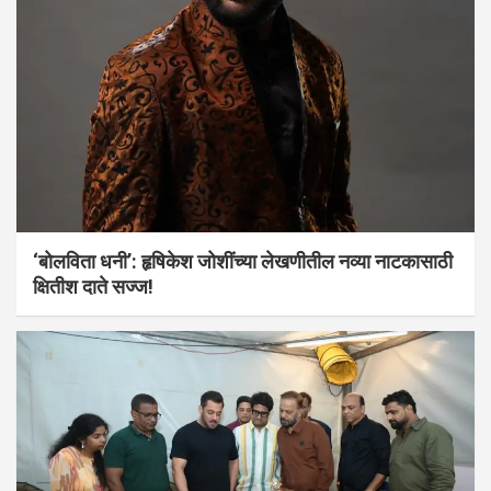
‘बोलविता धनी’: हृषिकेश जोशींच्या लेखणीतील नव्या नाटकासाठी
क्षितीश दाते सज्ज!