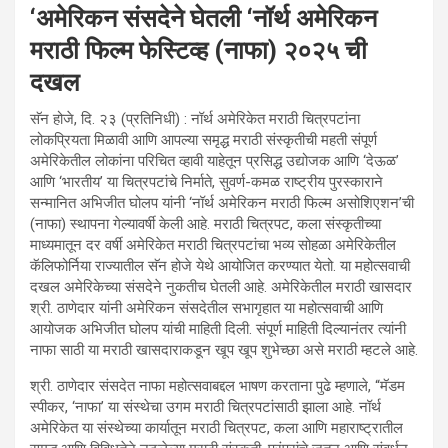
‘अमेरिकन संसदेने घेतली ‘नॉर्थ अमेरिकन
मराठी फिल्म फेस्टिव्ह (नाफा) २०२५ ची
दखल
सॅन होजे, दि. २३ (प्रतिनिधी) : नॉर्थ अमेरिकेत मराठी चित्रपटांना
लोकप्रियता मिळावी आणि आपल्या समृद्ध मराठी संस्कृतीची महती संपूर्ण
अमेरिकेतील लोकांना परिचित व्हावी याहेतून प्रसिद्ध उद्योजक आणि ‘देऊळ’
आणि ‘भारतीय’ या चित्रपटांचे निर्माते, सुवर्ण-कमळ राष्ट्रीय पुरस्काराने
सन्मानित अभिजीत घोलप यांनी ‘नॉर्थ अमेरिकन मराठी फिल्म असोशिएशन’ची
(नाफा) स्थापना गेल्यावर्षी केली आहे. मराठी चित्रपट, कला संस्कृतीच्या
माध्यमातून दर वर्षी अमेरिकेत मराठी चित्रपटांचा भव्य सोहळा अमेरिकेतील
कॅलिफोर्निया राज्यातील सॅन होजे येथे आयोजित करण्यात येतो. या महोत्सवाची
दखल अमेरिकेच्या संसदेने नुकतीच घेतली आहे. अमेरिकेतील मराठी खासदार
श्री. ठाणेदार यांनी अमेरिकन संसदेतील सभागृहात या महोत्सवाची आणि
आयोजक अभिजीत घोलप यांची माहिती दिली. संपूर्ण माहिती दिल्यानंतर त्यांनी
नाफा साठी या मराठी खासदाराकडून खूप खूप शुभेच्छा असे मराठी म्हटले आहे.
श्री. ठाणेदार संसदेत नाफा महोत्सवाबद्दल भाषण करताना पुढे म्हणाले, “मॅडम
स्पीकर, ‘नाफा’ या संस्थेचा उगम मराठी चित्रपटांसाठी झाला आहे. नॉर्थ
अमेरिकेत या संस्थेच्या कार्यातून मराठी चित्रपट, कला आणि महाराष्ट्रातील