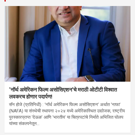
‘नॉर्थ अमेरिकन फिल्म असोसिएशन’चे मराठी ओटीटी विश्वात
लवकरच होणार पदार्पण!
सॅन होजे (प्रतिनिधी) : ‘नॉर्थ अमेरिकन फिल्म असोसिएशन’ अर्थात ‘नाफा’
(NAFA) या संस्थेची स्थापना २०२४ मध्ये अमेरिकास्थित उद्योजक, राष्ट्रीय
पुरस्कारप्राप्त ‘देऊळ’ आणि ‘भारतीय’ या चित्रपटांचे निर्माते अभिजित घोलप
यांच्या संकल्पनेतून…