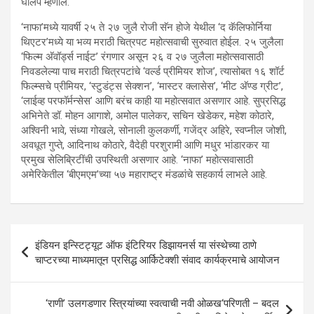
घोलप म्हणाले.
‘नाफा’मध्ये यावर्षी २५ ते २७ जुलै रोजी सॅन होजे येथील ‘द कॅलिफोर्निया
थिएटर’मध्ये या भव्य मराठी चित्रपट महोत्सवाची सुरुवात होईल. २५ जुलैला
‘फिल्म अ‍ॅवॉर्ड्स नाईट’ रंगणार असून २६ व २७ जुलैला महोत्सवासाठी
निवडलेल्या पाच मराठी चित्रपटांचे ‘वर्ल्ड प्रीमियर शोज’, त्यासोबत १६ शॉर्ट
फिल्म्सचे प्रीमियर, ‘स्टुडंट्स सेक्शन’, ‘मास्टर क्लासेस’, ‘मीट अ‍ॅण्ड ग्रीट’,
‘लाईव्ह परफॉर्मन्सेस’ आणि बरंच काही या महोत्सवात असणार आहे. सुप्रसिद्ध
अभिनेते डॉ. मोहन आगाशे, अमोल पालेकर, सचिन खेडेकर, महेश कोठारे,
अश्विनी भावे, संध्या गोखले, सोनाली कुलकर्णी, गजेंद्र अहिरे, स्वप्नील जोशी,
अवधूत गुप्ते, आदिनाथ कोठारे, वैदेही परशुरामी आणि मधुर भांडारकर या
प्रमुख सेलिब्रिटींची उपस्थिती असणार आहे. ‘नाफा’ महोत्सवासाठी
अमेरिकेतील ‘बीएमएम’च्या ५७ महाराष्ट्र मंडळांचे सहकार्य लाभले आहे.
Post
इंडियन इन्स्टिट्यूट ऑफ इंटिरियर डिझायनर्स या संस्थेच्या ठाणे
navigation
चाप्टरच्या माध्यमातून प्रसिद्ध आर्किटेक्शी संवाद कार्यक्रमाचे आयोजन
‘राणी’ उलगडणार स्त्रियांच्या स्वत्वाची नवी ओळख‘परिणती – बदल