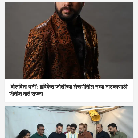
‘बोलविता धनी’: हृषिकेश जोशींच्या लेखणीतील नव्या नाटकासाठी
क्षितीश दाते सज्ज!