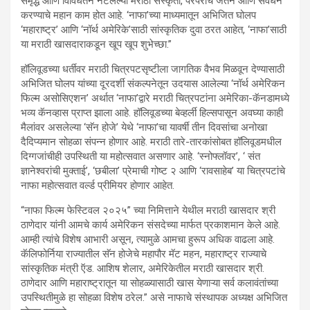
समृद्ध आणि विविधतेने नटलेल्या मराठी संस्कृती, परंपरांचे जतन आणि संवर्धन
करण्याचे महान काम होत आहे. ‘नाफा’च्या माध्यमातून अभिजित घोलप
‘महाराष्ट्र’ आणि ‘नॉर्थ अमेरिके’साठी सांस्कृतिक दुवा ठरत आहेत, ‘नाफा’साठी
या मराठी खासदाराकडून खूप खूप शुभेच्छा.”
हॉलिवूडच्या धर्तीवर मराठी चित्रपटसृष्टीला जागतिक वैभव मिळवून देण्यासाठी
अभिजित घोलप यांच्या दूरदर्शी संकल्पनेतून उदयास आलेल्या ‘नॉर्थ अमेरिकन
फिल्म असोसिएशन’ अर्थात ‘नाफा’द्वारे मराठी चित्रपटांना अमेरिका-कॅनडामध्ये
भव्य कॅनव्हास प्राप्त झाला आहे. हॉलिवूडच्या बेव्हर्ली हिल्सपासून अवघ्या काही
मैलांवर असलेल्या ‘सॅन होजे’ येथे ‘नाफा’चा यावर्षी तीन दिवसांचा अनोखा
दैदिप्यमान सोहळा संपन्न होणार आहे. मराठी तारे-तारकांसोबत हॉलिवूडमधील
दिग्गजांचीही उपस्थिती या महोत्सवात असणार आहे. ‘स्नोफ्लॉवर’, ‘ संत
ज्ञानेश्वरांची मुक्ताई’, ‘छबीला’ प्रेमाची गोष्ट २ आणि ‘रावसाहेब’ या चित्रपटांचे
नाफा महोत्सवात वर्ल्ड प्रीमियर होणार आहेत.
“नाफा फिल्म फेस्टिवल २०२५” च्या निमित्ताने येथील मराठी खासदार श्री
ठाणेदार यांनी आमचे कार्य अमेरिकन संसदेच्या मार्फत प्रकाशमान केले आहे.
आम्ही त्यांचे विशेष आभारी असून, त्यामुळे आमचा हुरूप अधिक वाढला आहे.
कॅलिफोर्निया राज्यातील सॅन होजेचे महापौर मॅट महन, महाराष्ट्र राज्याचे
सांस्कृतिक मंत्री ऍड. आशिष शेलार, अमेरिकेतील मराठी खासदार श्री.
ठाणेदार आणि महाराष्ट्रातून या सोहळ्यासाठी खास येणाऱ्या सर्व कलावंतांच्या
उपस्थितीमुळे हा सोहळा विशेष ठरेल.” असे नाफाचे संस्थापक अध्यक्ष अभिजित