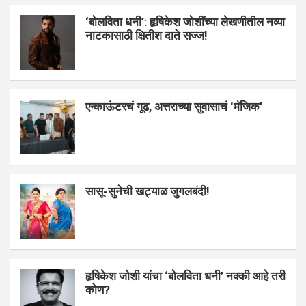
‘बोलविता धनी’: हृषिकेश जोशींच्या लेखणीतील नव्या
नाटकासाठी क्षितीश दाते सज्ज!
एन्काऊंटरचं गूढ, अत्तराच्या सुवासाचं ‘मॅजिक’
सासू-सुनेची खट्याळ जुगलबंदी!
हृषिकेश जोशी यांचा ‘बोलविता धनी’ नक्की आहे तरी
कोण?