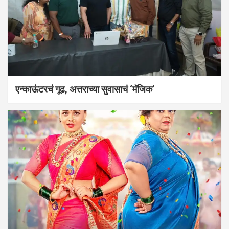
एन्काऊंटरचं गूढ, अत्तराच्या सुवासाचं ‘मॅजिक’